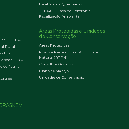
Relatório de Queimadas
TCFAAL – Taxa de Controle e
Fiscalização Ambiental
Áreas Protegidas e Unidades
de Conservação
tica – GEFAU
Áreas Protegidas
al Rural
Reserva Particular do Patrimônio
Nativa
Natural (RPPN)
orestal – DOF
Conselhos Gestores
jo de Fauna
Plano de Manejo
Unidades de Conservação
tura de
S
o BRASKEM