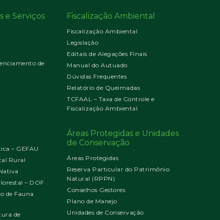
s e Serviços
Fiscalização Ambiental
Fiscalização Ambiental
Legislação
Editais de Alegações Finais
enciamento de
Manual do Autuado
Dúvidas Frequentes
Relatório de Queimadas
TCFAAL – Taxa de Controle e
Fiscalização Ambiental
Áreas Protegidas e Unidades
de Conservação
tica – GEFAU
Áreas Protegidas
al Rural
Reserva Particular do Patrimônio
Nativa
Natural (RPPN)
orestal – DOF
Conselhos Gestores
jo de Fauna
Plano de Manejo
Unidades de Conservação
tura de