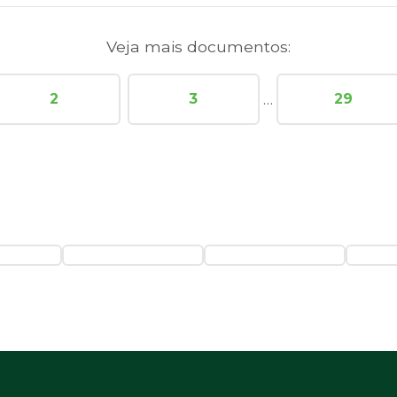
Veja mais documentos:
…
2
3
29