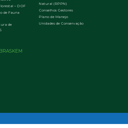
Natural (RPPN)
orestal – DOF
Conselhos Gestores
jo de Fauna
Plano de Manejo
Unidades de Conservação
tura de
S
o BRASKEM