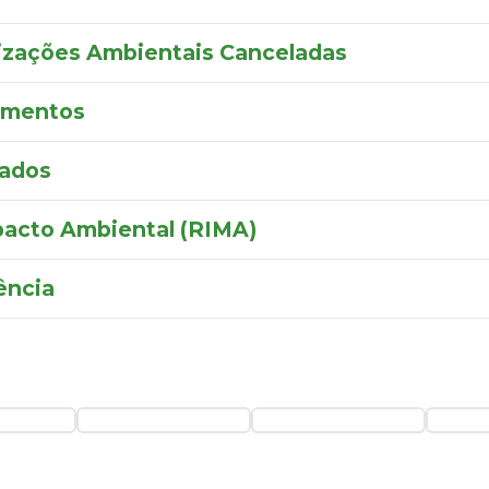
izações Ambientais Canceladas
umentos
vados
pacto Ambiental (RIMA)
ência