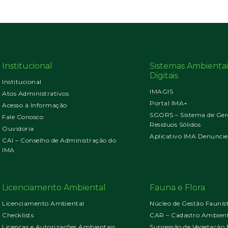
Institucional
Sistemas Ambientai
Digitais
Institucional
IMAGIS
Atos Administrativos
Portal IMA+
Acesso à Informação
SGORS – Sistema de Ger
Fale Conosco
Resíduos Sólidos
Ouvidoria
Aplicativo IMA Denuncie
CAI – Conselho de Administração do
IMA
Licenciamento Ambiental
Fauna e Flora
Licenciamento Ambiental
Núcleo de Gestão Faunís
Checklists
CAR – Cadastro Ambient
Licenças e Autorizações Ambientais
Supressão de Vegetação 