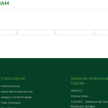
PRAM
Institucional
Sistemas Ambientai
Digitais
Institucional
IMAGIS
Atos Administrativos
Portal IMA+
Acesso à Informação
SGORS – Sistema de Ger
Fale Conosco
Resíduos Sólidos