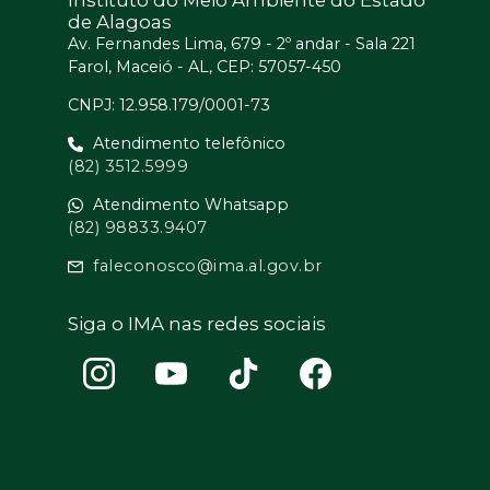
Instituto do Meio Ambiente do Estado
de Alagoas
Av. Fernandes Lima, 679 - 2º andar - Sala 221
Farol, Maceió - AL, CEP: 57057-450
CNPJ: 12.958.179/0001-73
Atendimento telefônico
(82) 3512.5999
Atendimento Whatsapp
(82) 98833.9407
faleconosco@ima.al.gov.br
Siga o IMA nas redes sociais