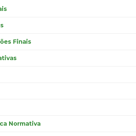
ais
is
ões Finais
tivas
ica Normativa