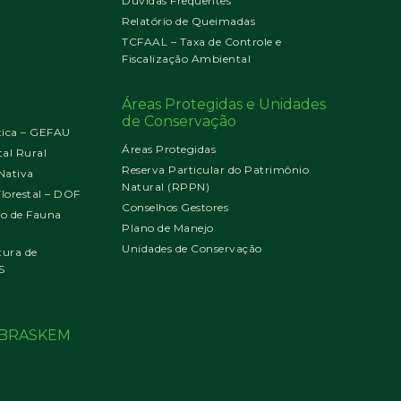
Dúvidas Frequentes
Relatório de Queimadas
TCFAAL – Taxa de Controle e
Fiscalização Ambiental
Áreas Protegidas e Unidades
de Conservação
tica – GEFAU
Áreas Protegidas
al Rural
Reserva Particular do Patrimônio
Nativa
Natural (RPPN)
orestal – DOF
Conselhos Gestores
jo de Fauna
Plano de Manejo
Unidades de Conservação
tura de
S
o BRASKEM