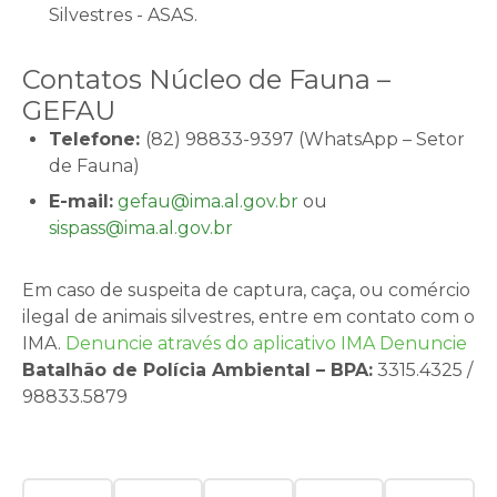
Silvestres - ASAS.
Contatos Núcleo de Fauna –
GEFAU
Telefone:
(82) 98833-9397 (WhatsApp – Setor
de Fauna)
E-mail:
gefau@ima.al.gov.br
ou
sispass@ima.al.gov.br
Em caso de suspeita de captura, caça, ou comércio
ilegal de animais silvestres, entre em contato com o
IMA.
Denuncie através do aplicativo IMA Denuncie
Batalhão de Polícia Ambiental – BPA:
3315.4325 /
98833.5879