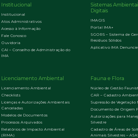
Institucional
Sistemas Ambientai
Digitais
Institucional
IMAGIS
Atos Administrativos
Portal IMA+
Acesso à Informação
SGORS – Sistema de Ger
Fale Conosco
Resíduos Sólidos
Ouvidoria
Aplicativo IMA Denuncie
CAI – Conselho de Administração do
IMA
Licenciamento Ambiental
Fauna e Flora
Licenciamento Ambiental
Núcleo de Gestão Faunís
Checklists
CAR – Cadastro Ambient
Licenças e Autorizações Ambientais
Supressão de Vegetação 
Canceladas
Documento de Origem Fl
Modelos de Documentos
Autorizações para Mane
Processos Arquivados
Silvestre
Relatórios de Impacto Ambiental
Cadastro de Áreas de Sol
(RIMA)
Animais Silvestres – ASA