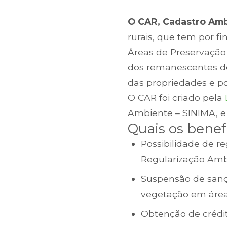
O CAR, Cadastro Amb
rurais, que tem por f
Áreas de Preservação 
dos remanescentes de
das propriedades e po
O CAR foi criado pela
Ambiente – SINIMA, 
Quais os benef
Possibilidade de r
Regularização Amb
Suspensão de sançõ
vegetação em áreas
Obtenção de crédit