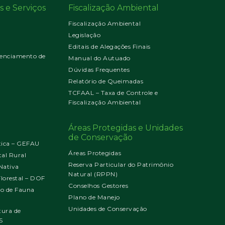
s e Serviços
Fiscalização Ambiental
Fiscalização Ambiental
Legislação
Editais de Alegações Finais
enciamento de
Manual do Autuado
Dúvidas Frequentes
Relatório de Queimadas
TCFAAL – Taxa de Controle e
Fiscalização Ambiental
Áreas Protegidas e Unidades
de Conservação
tica – GEFAU
Áreas Protegidas
al Rural
Reserva Particular do Patrimônio
Nativa
Natural (RPPN)
orestal – DOF
Conselhos Gestores
jo de Fauna
Plano de Manejo
Unidades de Conservação
tura de
S