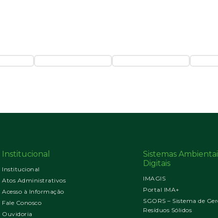
Institucional
Sistemas Ambientai
Digitais
Institucional
IMAGIS
Atos Administrativos
Portal IMA+
Acesso à Informação
SGORS – Sistema de Ger
Fale Conosco
Resíduos Sólidos
Ouvidoria