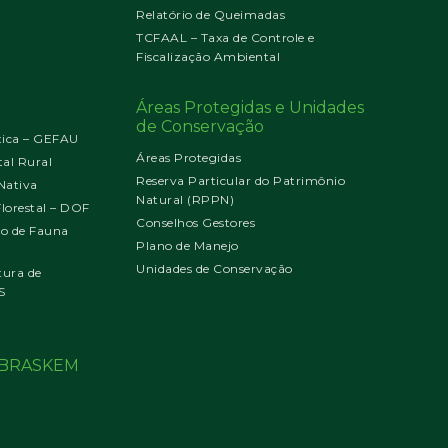
Relatório de Queimadas
TCFAAL – Taxa de Controle e
Fiscalização Ambiental
Áreas Protegidas e Unidades
de Conservação
tica – GEFAU
Áreas Protegidas
al Rural
Reserva Particular do Patrimônio
Nativa
Natural (RPPN)
orestal – DOF
Conselhos Gestores
jo de Fauna
Plano de Manejo
Unidades de Conservação
tura de
S
o BRASKEM