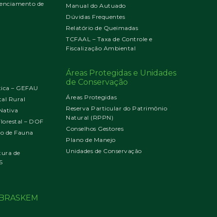
enciamento de
Manual do Autuado
Dúvidas Frequentes
Relatório de Queimadas
TCFAAL – Taxa de Controle e
Fiscalização Ambiental
Áreas Protegidas e Unidades
de Conservação
tica – GEFAU
Áreas Protegidas
al Rural
Reserva Particular do Patrimônio
Nativa
Natural (RPPN)
orestal – DOF
Conselhos Gestores
jo de Fauna
Plano de Manejo
Unidades de Conservação
tura de
S
o BRASKEM