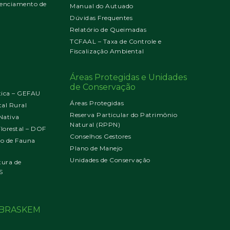
enciamento de
Manual do Autuado
Dúvidas Frequentes
Relatório de Queimadas
TCFAAL – Taxa de Controle e
Fiscalização Ambiental
Áreas Protegidas e Unidades
de Conservação
tica – GEFAU
Áreas Protegidas
al Rural
Reserva Particular do Patrimônio
Nativa
Natural (RPPN)
orestal – DOF
Conselhos Gestores
jo de Fauna
Plano de Manejo
Unidades de Conservação
tura de
S
o BRASKEM