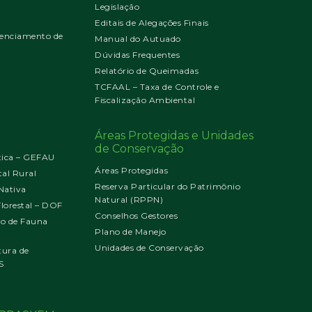
Legislação
Editais de Alegações Finais
enciamento de
Manual do Autuado
Dúvidas Frequentes
Relatório de Queimadas
TCFAAL – Taxa de Controle e
Fiscalização Ambiental
Áreas Protegidas e Unidades
de Conservação
tica – GEFAU
Áreas Protegidas
al Rural
Reserva Particular do Patrimônio
Nativa
Natural (RPPN)
orestal – DOF
Conselhos Gestores
jo de Fauna
Plano de Manejo
Unidades de Conservação
tura de
S