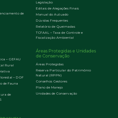
Legislação
Editais de Alegações Finais
enciamento de
Manual do Autuado
Dúvidas Frequentes
Relatório de Queimadas
TCFAAL – Taxa de Controle e
Fiscalização Ambiental
Áreas Protegidas e Unidades
de Conservação
tica – GEFAU
Áreas Protegidas
al Rural
Reserva Particular do Patrimônio
Nativa
Natural (RPPN)
orestal – DOF
Conselhos Gestores
jo de Fauna
Plano de Manejo
Unidades de Conservação
tura de
S