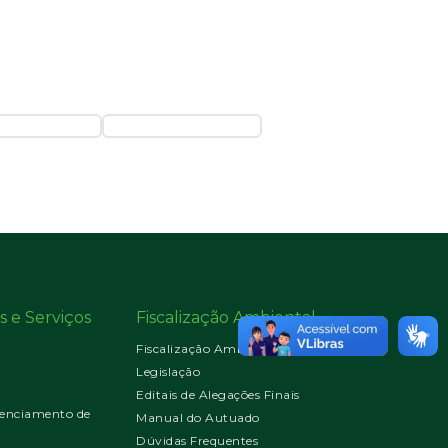
s e Serviços
Fiscalização Ambiental
Fiscalização Ambiental
Legislação
Editais de Alegações Finais
enciamento de
Manual do Autuado
Dúvidas Frequentes