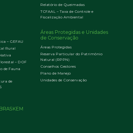
Relatório de Queimadas
TCFAAL – Taxa de Controle e
Fiscalização Ambiental
Áreas Protegidas e Unidades
de Conservação
tica – GEFAU
Áreas Protegidas
al Rural
Reserva Particular do Patrimônio
Nativa
Natural (RPPN)
orestal – DOF
Conselhos Gestores
jo de Fauna
Plano de Manejo
Unidades de Conservação
tura de
S
o BRASKEM