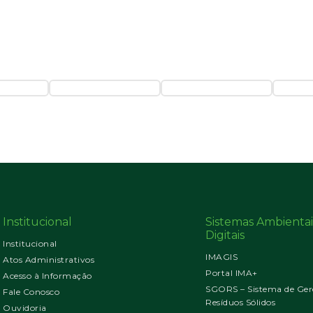
Institucional
Sistemas Ambientai
Digitais
Institucional
IMAGIS
Atos Administrativos
Portal IMA+
Acesso à Informação
SGORS – Sistema de Ger
Fale Conosco
Resíduos Sólidos
Ouvidoria