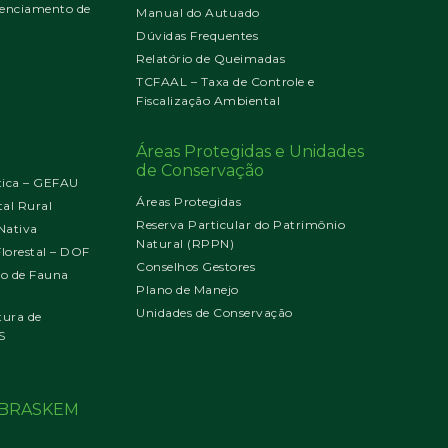
enciamento de
Manual do Autuado
Dúvidas Frequentes
Relatório de Queimadas
TCFAAL – Taxa de Controle e
Fiscalização Ambiental
Áreas Protegidas e Unidades
de Conservação
tica – GEFAU
Áreas Protegidas
al Rural
Reserva Particular do Patrimônio
Nativa
Natural (RPPN)
orestal – DOF
Conselhos Gestores
jo de Fauna
Plano de Manejo
Unidades de Conservação
tura de
S
o BRASKEM