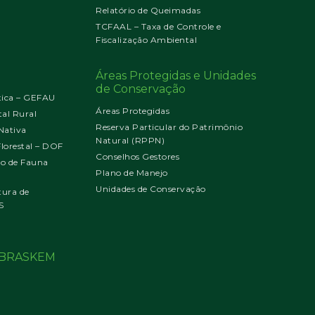
Relatório de Queimadas
TCFAAL – Taxa de Controle e
Fiscalização Ambiental
Áreas Protegidas e Unidades
de Conservação
tica – GEFAU
Áreas Protegidas
al Rural
Reserva Particular do Patrimônio
Nativa
Natural (RPPN)
orestal – DOF
Conselhos Gestores
jo de Fauna
Plano de Manejo
Unidades de Conservação
tura de
S
o BRASKEM