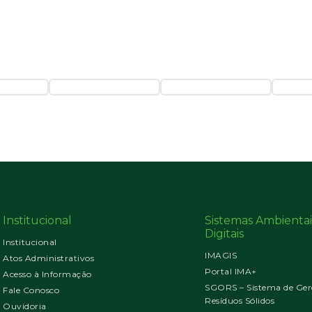
Institucional
Sistemas Ambientai
Digitais
Institucional
IMAGIS
Atos Administrativos
Portal IMA+
Acesso à Informação
SGORS – Sistema de Ger
Fale Conosco
Resíduos Sólidos
Ouvidoria