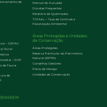
enciamento de
Manual do Autuado
Dúvidas Frequentes
Relatório de Queimadas
TCFAAL – Taxa de Controle e
Fiscalização Ambiental
Áreas Protegidas e Unidades
de Conservação
tica – GEFAU
Áreas Protegidas
al Rural
Reserva Particular do Patrimônio
Nativa
Natural (RPPN)
orestal – DOF
Conselhos Gestores
jo de Fauna
Plano de Manejo
Unidades de Conservação
tura de
S
o BRASKEM