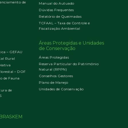
enciamento de
Manual do Autuado
Dúvidas Frequentes
Relatório de Queimadas
TCFAAL – Taxa de Controle e
Fiscalização Ambiental
Áreas Protegidas e Unidades
de Conservação
tica – GEFAU
Áreas Protegidas
al Rural
Reserva Particular do Patrimônio
Nativa
Natural (RPPN)
orestal – DOF
Conselhos Gestores
jo de Fauna
Plano de Manejo
Unidades de Conservação
tura de
S
o BRASKEM