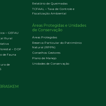
Relatório de Queimadas
TCFAAL – Taxa de Controle e
Fiscalização Ambiental
Áreas Protegidas e Unidades
de Conservação
tica – GEFAU
Áreas Protegidas
al Rural
Reserva Particular do Patrimônio
Nativa
Natural (RPPN)
orestal – DOF
Conselhos Gestores
jo de Fauna
Plano de Manejo
Unidades de Conservação
tura de
S
o BRASKEM