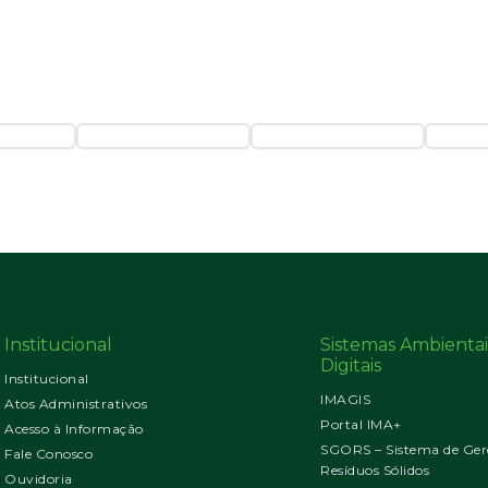
Institucional
Sistemas Ambientai
Digitais
Institucional
IMAGIS
Atos Administrativos
Portal IMA+
Acesso à Informação
SGORS – Sistema de Ger
Fale Conosco
Resíduos Sólidos
Ouvidoria