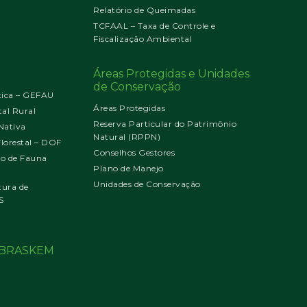
Relatório de Queimadas
TCFAAL – Taxa de Controle e
Fiscalização Ambiental
Áreas Protegidas e Unidades
de Conservação
tica – GEFAU
Áreas Protegidas
al Rural
Reserva Particular do Patrimônio
Nativa
Natural (RPPN)
orestal – DOF
Conselhos Gestores
jo de Fauna
Plano de Manejo
Unidades de Conservação
tura de
S
o BRASKEM