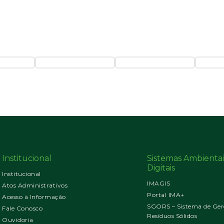
Institucional
Sistemas Ambientai
Digitais
Institucional
IMAGIS
Atos Administrativos
Portal IMA+
Acesso à Informação
SGORS – Sistema de Ger
Fale Conosco
Resíduos Sólidos
Ouvidoria