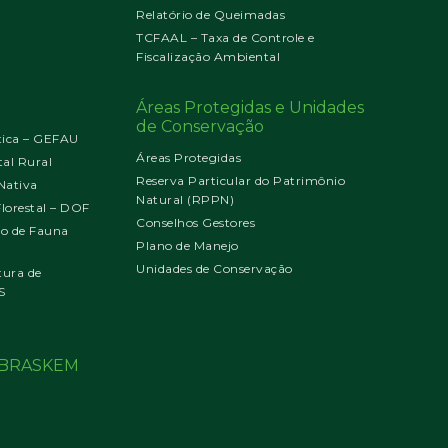
Relatório de Queimadas
TCFAAL – Taxa de Controle e
Fiscalização Ambiental
Áreas Protegidas e Unidades
de Conservação
tica – GEFAU
Áreas Protegidas
al Rural
Reserva Particular do Patrimônio
Nativa
Natural (RPPN)
orestal – DOF
Conselhos Gestores
jo de Fauna
Plano de Manejo
Unidades de Conservação
tura de
S
o BRASKEM