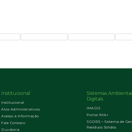
Institucional
Sistemas Ambientai
Digitais
Institucional
IMAGIS
Atos Administrativos
Portal IMA+
Acesso à Informação
SGORS – Sistema de Ger
Fale Conosco
Resíduos Sólidos
Ouvidoria