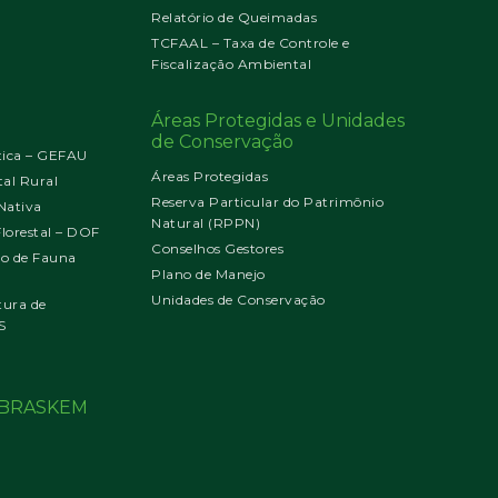
Relatório de Queimadas
TCFAAL – Taxa de Controle e
Fiscalização Ambiental
Áreas Protegidas e Unidades
de Conservação
tica – GEFAU
Áreas Protegidas
al Rural
Reserva Particular do Patrimônio
Nativa
Natural (RPPN)
orestal – DOF
Conselhos Gestores
jo de Fauna
Plano de Manejo
Unidades de Conservação
tura de
S
o BRASKEM