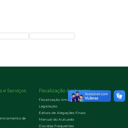
s e Serviços
Fiscalização Ambiental
Fiscalização Ambiental
Legislação
Editais de Alegações Finais
enciamento de
Manual do Autuado
Dúvidas Frequentes