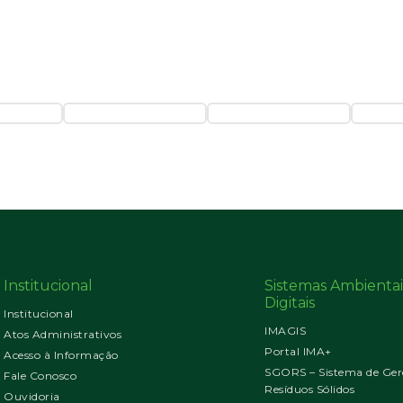
Institucional
Sistemas Ambientai
Digitais
Institucional
IMAGIS
Atos Administrativos
Portal IMA+
Acesso à Informação
SGORS – Sistema de Ger
Fale Conosco
Resíduos Sólidos
Ouvidoria