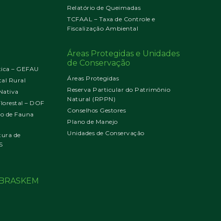
Relatório de Queimadas
TCFAAL – Taxa de Controle e
Fiscalização Ambiental
Áreas Protegidas e Unidades
de Conservação
tica – GEFAU
Áreas Protegidas
al Rural
Reserva Particular do Patrimônio
Nativa
Natural (RPPN)
orestal – DOF
Conselhos Gestores
jo de Fauna
Plano de Manejo
Unidades de Conservação
tura de
S
o BRASKEM