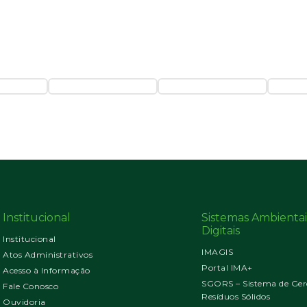
Institucional
Sistemas Ambientai
Digitais
Institucional
IMAGIS
Atos Administrativos
Portal IMA+
Acesso à Informação
SGORS – Sistema de Ger
Fale Conosco
Resíduos Sólidos
Ouvidoria