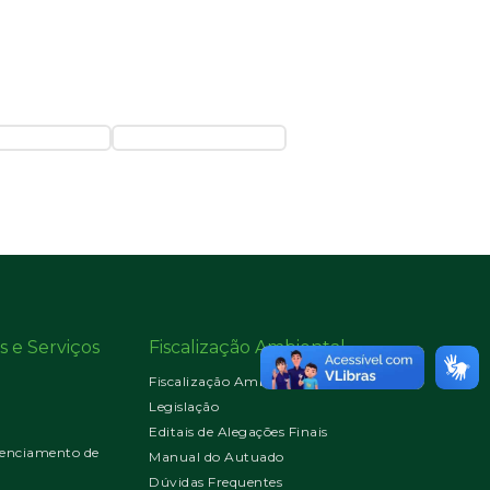
s e Serviços
Fiscalização Ambiental
Fiscalização Ambiental
Legislação
Editais de Alegações Finais
enciamento de
Manual do Autuado
Dúvidas Frequentes