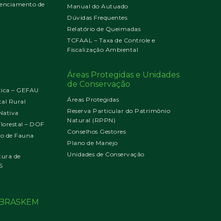
enciamento de
Manual do Autuado
Dúvidas Frequentes
Relatório de Queimadas
TCFAAL – Taxa de Controle e
Fiscalização Ambiental
Áreas Protegidas e Unidades
de Conservação
tica – GEFAU
Áreas Protegidas
al Rural
Reserva Particular do Patrimônio
Nativa
Natural (RPPN)
orestal – DOF
Conselhos Gestores
jo de Fauna
Plano de Manejo
Unidades de Conservação
tura de
S
o BRASKEM