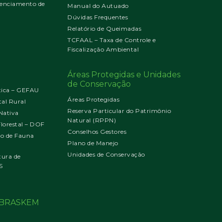
enciamento de
Manual do Autuado
Dúvidas Frequentes
Relatório de Queimadas
TCFAAL – Taxa de Controle e
Fiscalização Ambiental
Áreas Protegidas e Unidades
de Conservação
tica – GEFAU
Áreas Protegidas
al Rural
Reserva Particular do Patrimônio
Nativa
Natural (RPPN)
orestal – DOF
Conselhos Gestores
jo de Fauna
Plano de Manejo
Unidades de Conservação
tura de
S
o BRASKEM