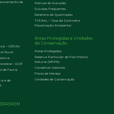
enciamento de
Manual do Autuado
Dúvidas Frequentes
Relatório de Queimadas
TCFAAL – Taxa de Controle e
Fiscalização Ambiental
Áreas Protegidas e Unidades
de Conservação
tica – GEFAU
Áreas Protegidas
al Rural
Reserva Particular do Patrimônio
Nativa
Natural (RPPN)
orestal – DOF
Conselhos Gestores
jo de Fauna
Plano de Manejo
Unidades de Conservação
tura de
S
o BRASKEM