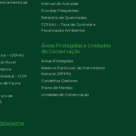
enciamento de
Manual do Autuado
Dúvidas Frequentes
Relatório de Queimadas
TCFAAL – Taxa de Controle e
Fiscalização Ambiental
Áreas Protegidas e Unidades
de Conservação
tica – GEFAU
Áreas Protegidas
al Rural
Reserva Particular do Patrimônio
Nativa
Natural (RPPN)
orestal – DOF
Conselhos Gestores
jo de Fauna
Plano de Manejo
Unidades de Conservação
tura de
S
o BRASKEM