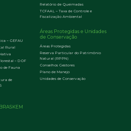
Relatório de Queimadas
TCFAAL – Taxa de Controle e
Fiscalização Ambiental
Áreas Protegidas e Unidades
de Conservação
tica – GEFAU
Áreas Protegidas
al Rural
Reserva Particular do Patrimônio
Nativa
Natural (RPPN)
orestal – DOF
Conselhos Gestores
jo de Fauna
Plano de Manejo
Unidades de Conservação
tura de
S
o BRASKEM