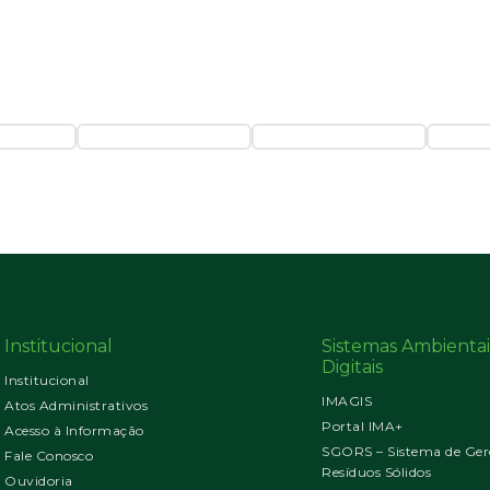
Institucional
Sistemas Ambientai
Digitais
Institucional
IMAGIS
Atos Administrativos
Portal IMA+
Acesso à Informação
SGORS – Sistema de Ger
Fale Conosco
Resíduos Sólidos
Ouvidoria