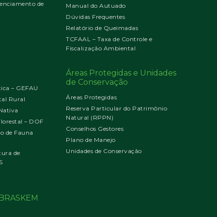
enciamento de
Manual do Autuado
Dúvidas Frequentes
Relatório de Queimadas
TCFAAL – Taxa de Controle e
Fiscalização Ambiental
Áreas Protegidas e Unidades
de Conservação
tica – GEFAU
Áreas Protegidas
al Rural
Reserva Particular do Patrimônio
Nativa
Natural (RPPN)
orestal – DOF
Conselhos Gestores
jo de Fauna
Plano de Manejo
Unidades de Conservação
tura de
S
o BRASKEM