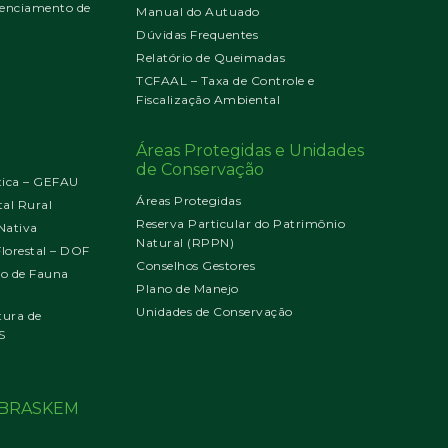
enciamento de
Manual do Autuado
Dúvidas Frequentes
Relatório de Queimadas
TCFAAL – Taxa de Controle e
Fiscalização Ambiental
Áreas Protegidas e Unidades
de Conservação
tica – GEFAU
Áreas Protegidas
al Rural
Reserva Particular do Patrimônio
Nativa
Natural (RPPN)
orestal – DOF
Conselhos Gestores
jo de Fauna
Plano de Manejo
Unidades de Conservação
tura de
S
o BRASKEM