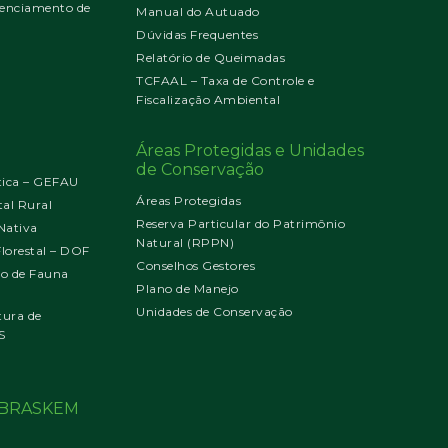
enciamento de
Manual do Autuado
Dúvidas Frequentes
Relatório de Queimadas
TCFAAL – Taxa de Controle e
Fiscalização Ambiental
Áreas Protegidas e Unidades
de Conservação
tica – GEFAU
Áreas Protegidas
al Rural
Reserva Particular do Patrimônio
Nativa
Natural (RPPN)
orestal – DOF
Conselhos Gestores
jo de Fauna
Plano de Manejo
Unidades de Conservação
tura de
S
o BRASKEM