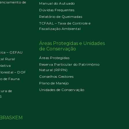
enciamento de
Manual do Autuado
Dúvidas Frequentes
Relatório de Queimadas
TCFAAL – Taxa de Controle e
Fiscalização Ambiental
Áreas Protegidas e Unidades
de Conservação
tica – GEFAU
Áreas Protegidas
al Rural
Reserva Particular do Patrimônio
Nativa
Natural (RPPN)
orestal – DOF
Conselhos Gestores
jo de Fauna
Plano de Manejo
Unidades de Conservação
tura de
S
o BRASKEM