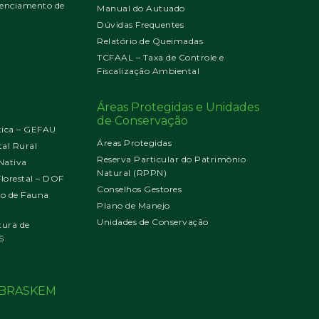
enciamento de
Manual do Autuado
Dúvidas Frequentes
Relatório de Queimadas
TCFAAL – Taxa de Controle e
Fiscalização Ambiental
Áreas Protegidas e Unidades
de Conservação
tica – GEFAU
Áreas Protegidas
al Rural
Reserva Particular do Patrimônio
Nativa
Natural (RPPN)
orestal – DOF
Conselhos Gestores
jo de Fauna
Plano de Manejo
Unidades de Conservação
tura de
S
o BRASKEM