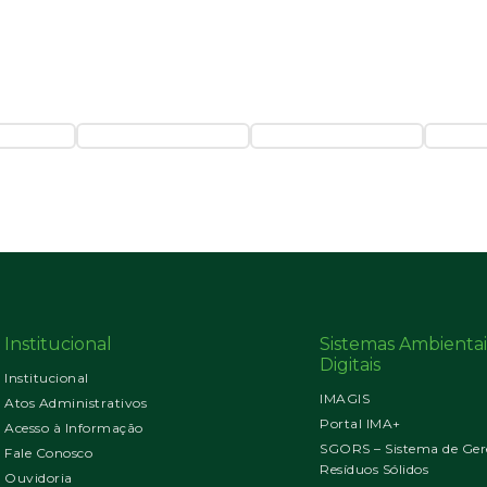
Institucional
Sistemas Ambientai
Digitais
Institucional
IMAGIS
Atos Administrativos
Portal IMA+
Acesso à Informação
SGORS – Sistema de Ger
Fale Conosco
Resíduos Sólidos
Ouvidoria