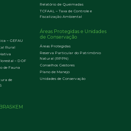
Relatório de Queimadas
TCFAAL – Taxa de Controle e
Fiscalização Ambiental
Áreas Protegidas e Unidades
de Conservação
tica – GEFAU
Áreas Protegidas
al Rural
Reserva Particular do Patrimônio
Nativa
Natural (RPPN)
orestal – DOF
Conselhos Gestores
jo de Fauna
Plano de Manejo
Unidades de Conservação
tura de
S
o BRASKEM