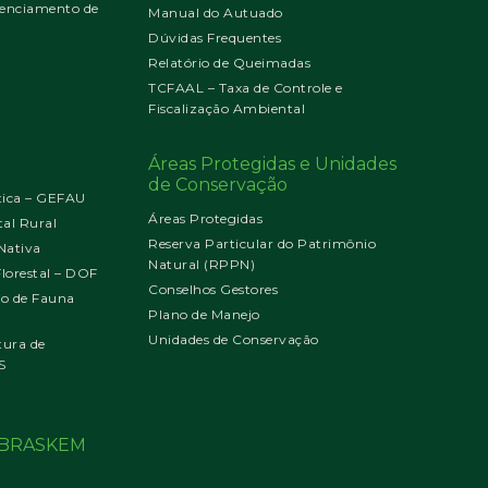
enciamento de
Manual do Autuado
Dúvidas Frequentes
Relatório de Queimadas
TCFAAL – Taxa de Controle e
Fiscalização Ambiental
Áreas Protegidas e Unidades
de Conservação
tica – GEFAU
Áreas Protegidas
al Rural
Reserva Particular do Patrimônio
Nativa
Natural (RPPN)
orestal – DOF
Conselhos Gestores
jo de Fauna
Plano de Manejo
Unidades de Conservação
tura de
S
o BRASKEM