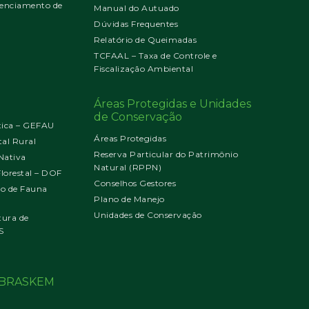
enciamento de
Manual do Autuado
Dúvidas Frequentes
Relatório de Queimadas
TCFAAL – Taxa de Controle e
Fiscalização Ambiental
Áreas Protegidas e Unidades
de Conservação
tica – GEFAU
Áreas Protegidas
al Rural
Reserva Particular do Patrimônio
Nativa
Natural (RPPN)
orestal – DOF
Conselhos Gestores
jo de Fauna
Plano de Manejo
Unidades de Conservação
tura de
S
o BRASKEM