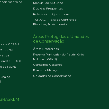
enciamento de
Manual do Autuado
Dúvidas Frequentes
Relatório de Queimadas
TCFAAL – Taxa de Controle e
Fiscalização Ambiental
Áreas Protegidas e Unidades
de Conservação
tica – GEFAU
Áreas Protegidas
al Rural
Reserva Particular do Patrimônio
Nativa
Natural (RPPN)
orestal – DOF
Conselhos Gestores
jo de Fauna
Plano de Manejo
Unidades de Conservação
tura de
S
o BRASKEM