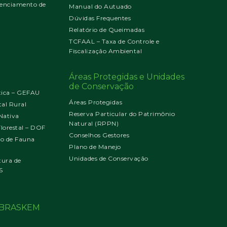
enciamento de
Manual do Autuado
Dúvidas Frequentes
Relatório de Queimadas
TCFAAL – Taxa de Controle e
Fiscalização Ambiental
Áreas Protegidas e Unidades
de Conservação
tica – GEFAU
Áreas Protegidas
al Rural
Reserva Particular do Patrimônio
Nativa
Natural (RPPN)
orestal – DOF
Conselhos Gestores
jo de Fauna
Plano de Manejo
Unidades de Conservação
tura de
S
o BRASKEM