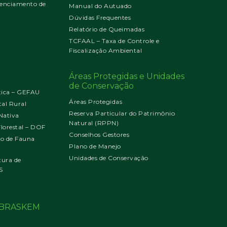
enciamento de
Manual do Autuado
Dúvidas Frequentes
Relatório de Queimadas
TCFAAL – Taxa de Controle e
Fiscalização Ambiental
Áreas Protegidas e Unidades
de Conservação
tica – GEFAU
Áreas Protegidas
al Rural
Reserva Particular do Patrimônio
Nativa
Natural (RPPN)
orestal – DOF
Conselhos Gestores
jo de Fauna
Plano de Manejo
Unidades de Conservação
tura de
S
o BRASKEM