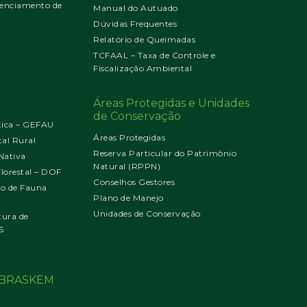
enciamento de
Manual do Autuado
Dúvidas Frequentes
Relatório de Queimadas
TCFAAL – Taxa de Controle e
Fiscalização Ambiental
Áreas Protegidas e Unidades
de Conservação
tica – GEFAU
Áreas Protegidas
al Rural
Reserva Particular do Patrimônio
Nativa
Natural (RPPN)
orestal – DOF
Conselhos Gestores
jo de Fauna
Plano de Manejo
Unidades de Conservação
tura de
S
o BRASKEM