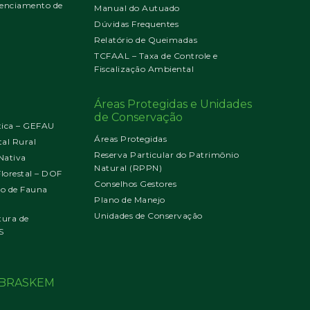
enciamento de
Manual do Autuado
Dúvidas Frequentes
Relatório de Queimadas
TCFAAL – Taxa de Controle e
Fiscalização Ambiental
Áreas Protegidas e Unidades
de Conservação
tica – GEFAU
Áreas Protegidas
al Rural
Reserva Particular do Patrimônio
Nativa
Natural (RPPN)
orestal – DOF
Conselhos Gestores
jo de Fauna
Plano de Manejo
Unidades de Conservação
tura de
S
o BRASKEM