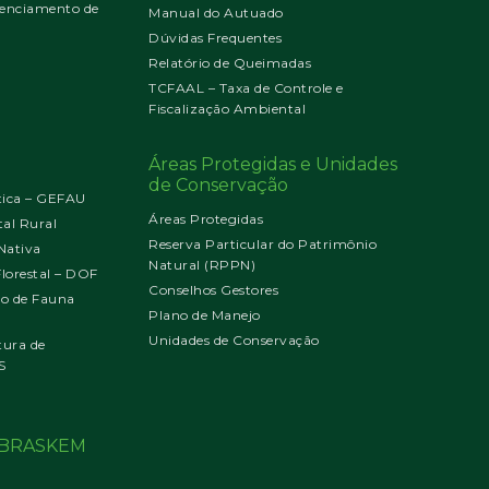
enciamento de
Manual do Autuado
Dúvidas Frequentes
Relatório de Queimadas
TCFAAL – Taxa de Controle e
Fiscalização Ambiental
Áreas Protegidas e Unidades
de Conservação
tica – GEFAU
Áreas Protegidas
al Rural
Reserva Particular do Patrimônio
Nativa
Natural (RPPN)
orestal – DOF
Conselhos Gestores
jo de Fauna
Plano de Manejo
Unidades de Conservação
tura de
S
o BRASKEM