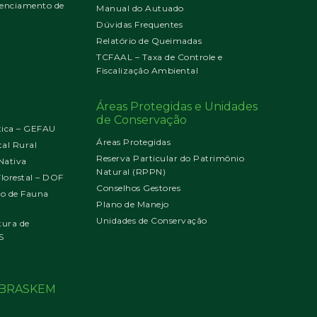
enciamento de
Manual do Autuado
Dúvidas Frequentes
Relatório de Queimadas
TCFAAL – Taxa de Controle e
Fiscalização Ambiental
Áreas Protegidas e Unidades
de Conservação
tica – GEFAU
Áreas Protegidas
al Rural
Reserva Particular do Patrimônio
Nativa
Natural (RPPN)
orestal – DOF
Conselhos Gestores
jo de Fauna
Plano de Manejo
Unidades de Conservação
tura de
S
o BRASKEM