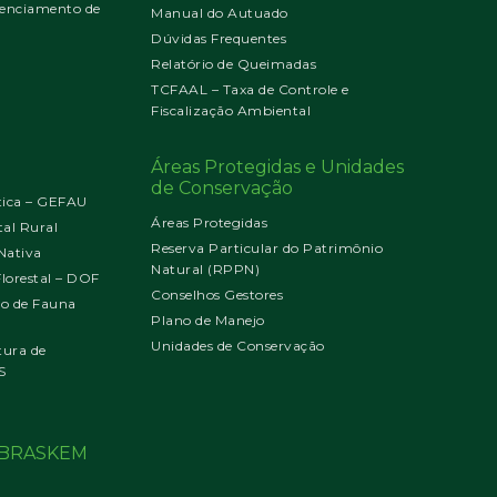
enciamento de
Manual do Autuado
Dúvidas Frequentes
Relatório de Queimadas
TCFAAL – Taxa de Controle e
Fiscalização Ambiental
Áreas Protegidas e Unidades
de Conservação
tica – GEFAU
Áreas Protegidas
al Rural
Reserva Particular do Patrimônio
Nativa
Natural (RPPN)
orestal – DOF
Conselhos Gestores
jo de Fauna
Plano de Manejo
Unidades de Conservação
tura de
S
o BRASKEM