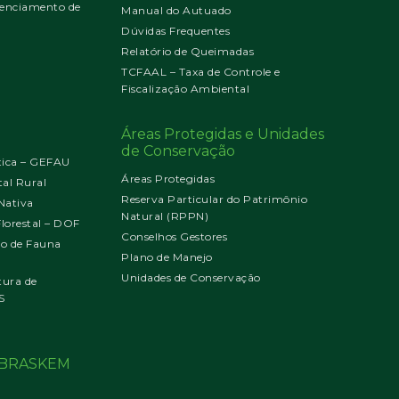
enciamento de
Manual do Autuado
Dúvidas Frequentes
Relatório de Queimadas
TCFAAL – Taxa de Controle e
Fiscalização Ambiental
Áreas Protegidas e Unidades
de Conservação
tica – GEFAU
Áreas Protegidas
al Rural
Reserva Particular do Patrimônio
Nativa
Natural (RPPN)
orestal – DOF
Conselhos Gestores
jo de Fauna
Plano de Manejo
Unidades de Conservação
tura de
S
o BRASKEM