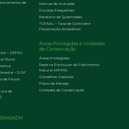
enciamento de
Manual do Autuado
Dúvidas Frequentes
Relatório de Queimadas
TCFAAL – Taxa de Controle e
Fiscalização Ambiental
Áreas Protegidas e Unidades
de Conservação
tica – GEFAU
Áreas Protegidas
al Rural
Reserva Particular do Patrimônio
Nativa
Natural (RPPN)
orestal – DOF
Conselhos Gestores
jo de Fauna
Plano de Manejo
Unidades de Conservação
tura de
S
o BRASKEM