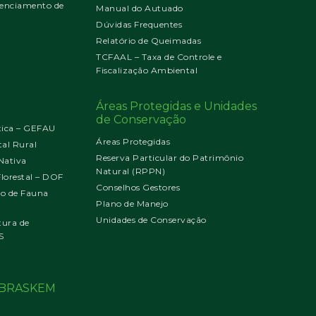
enciamento de
Manual do Autuado
Dúvidas Frequentes
Relatório de Queimadas
TCFAAL – Taxa de Controle e
Fiscalização Ambiental
Áreas Protegidas e Unidades
de Conservação
tica – GEFAU
Áreas Protegidas
al Rural
Reserva Particular do Patrimônio
Nativa
Natural (RPPN)
orestal – DOF
Conselhos Gestores
jo de Fauna
Plano de Manejo
Unidades de Conservação
tura de
S
o BRASKEM