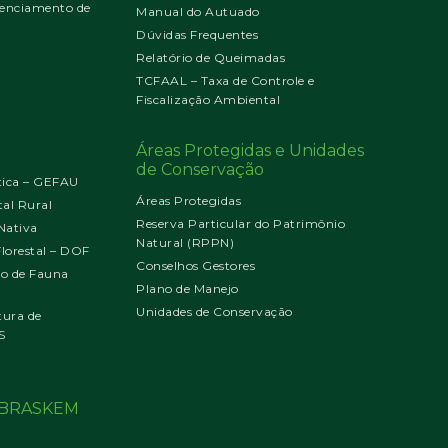
enciamento de
Manual do Autuado
Dúvidas Frequentes
Relatório de Queimadas
TCFAAL – Taxa de Controle e
Fiscalização Ambiental
Áreas Protegidas e Unidades
de Conservação
tica – GEFAU
Áreas Protegidas
al Rural
Reserva Particular do Patrimônio
Nativa
Natural (RPPN)
orestal – DOF
Conselhos Gestores
jo de Fauna
Plano de Manejo
Unidades de Conservação
tura de
S
o BRASKEM