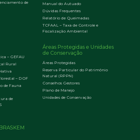
enciamento de
Manual do Autuado
Dúvidas Frequentes
Relatório de Queimadas
TCFAAL – Taxa de Controle e
Fiscalização Ambiental
Áreas Protegidas e Unidades
de Conservação
tica – GEFAU
Áreas Protegidas
al Rural
Reserva Particular do Patrimônio
Nativa
Natural (RPPN)
orestal – DOF
Conselhos Gestores
jo de Fauna
Plano de Manejo
Unidades de Conservação
tura de
S
o BRASKEM