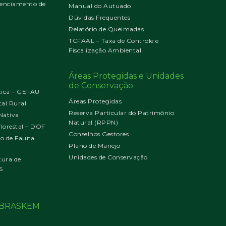
enciamento de
Manual do Autuado
Dúvidas Frequentes
Relatório de Queimadas
TCFAAL – Taxa de Controle e
Fiscalização Ambiental
Áreas Protegidas e Unidades
de Conservação
tica – GEFAU
Áreas Protegidas
al Rural
Reserva Particular do Patrimônio
Nativa
Natural (RPPN)
orestal – DOF
Conselhos Gestores
jo de Fauna
Plano de Manejo
Unidades de Conservação
tura de
S
o BRASKEM