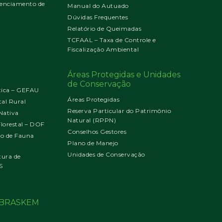
enciamento de
Manual do Autuado
Dúvidas Frequentes
Relatório de Queimadas
TCFAAL – Taxa de Controle e
Fiscalização Ambiental
Áreas Protegidas e Unidades
de Conservação
tica – GEFAU
Áreas Protegidas
al Rural
Reserva Particular do Patrimônio
Nativa
Natural (RPPN)
orestal – DOF
Conselhos Gestores
jo de Fauna
Plano de Manejo
Unidades de Conservação
tura de
S
o BRASKEM