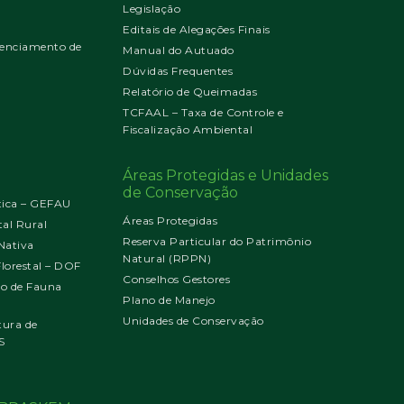
Legislação
Editais de Alegações Finais
enciamento de
Manual do Autuado
Dúvidas Frequentes
Relatório de Queimadas
TCFAAL – Taxa de Controle e
Fiscalização Ambiental
Áreas Protegidas e Unidades
de Conservação
tica – GEFAU
Áreas Protegidas
al Rural
Reserva Particular do Patrimônio
Nativa
Natural (RPPN)
orestal – DOF
Conselhos Gestores
jo de Fauna
Plano de Manejo
Unidades de Conservação
tura de
S